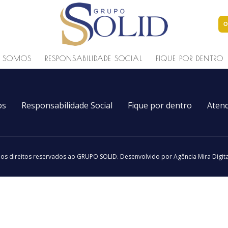
O
 SOMOS
RESPONSABILIDADE SOCIAL
FIQUE POR DENTRO
os
Responsabilidade Social
Fique por dentro
Aten
os direitos reservados ao GRUPO SOLID.
Desenvolvido por Agência Mira Digit