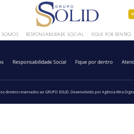
O
 SOMOS
RESPONSABILIDADE SOCIAL
FIQUE POR DENTRO
os
Responsabilidade Social
Fique por dentro
Aten
os direitos reservados ao GRUPO SOLID.
Desenvolvido por Agência Mira Digit