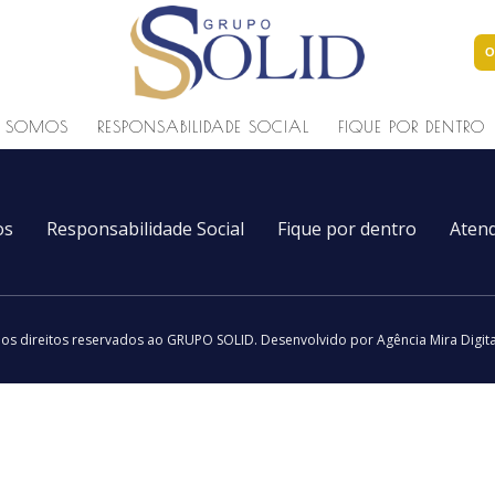
O
 SOMOS
RESPONSABILIDADE SOCIAL
FIQUE POR DENTRO
os
Responsabilidade Social
Fique por dentro
Aten
os direitos reservados ao GRUPO SOLID.
Desenvolvido por Agência Mira Digit